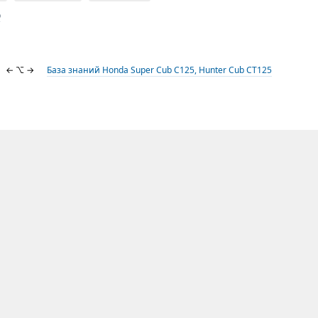
b
← ⌥ →
База знаний Honda Super Cub C125, Hunter Cub CT125