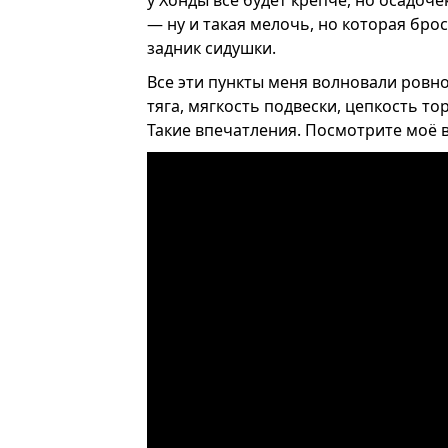
у Хонды всё будет крепче, но осадоче
— ну и такая мелочь, но которая бро
задник сидушки.
Все эти пункты меня волновали ровно
тяга, мягкость подвески, цепкость 
Такие впечатления. Посмотрите моё 