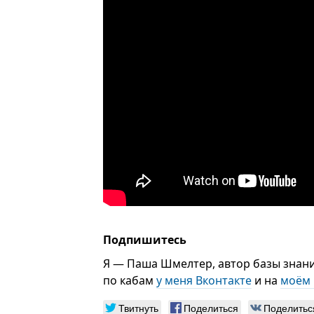
Подпишитесь
Я — Паша Шмелтер, автор базы знан
по кабам
у меня Вконтакте
и на
моём 
Твитнуть
Поделиться
Поделитьс