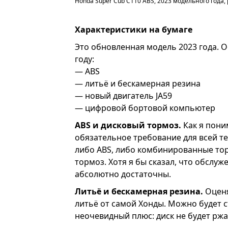
Honda Super Cub C110 ABS, 2023 модельного года, 
Характеристики на бумаге
Это обновленная модель 2023 года. О
году:
— ABS
— литьё и бескамерная резина
— новый двигатель JA59
— цифровой бортовой компьютер
ABS и дисковый тормоз.
Как я пони
обязательное требование для всей те
либо ABS, либо комбинированные тор
тормоз. Хотя я бы сказал, что обслу
абсолютно достаточны.
Литьё и бескамерная резина.
Оценя
литьё от самой Хонды. Можно будет с
неочевидный плюс: диск не будет ржа